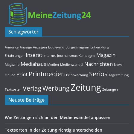
Schlagwörter
Annonce
Anzeige
Anzeigen
Boulevard
Bürgermagazin
Entwicklung
Inserat
Magazin
Erfahrungen
Internet
Journalismus
Kampagne
Mediahaus
Nachrichten
Magazine
Medien
Medienwandel
News
Printmedien
Seriös
Print
Online
Printwerbung
Tageszeitung
Zeitung
Verlag
Werbung
Textsorten
Zeitungen
Neuste Beiträge
Wie Zeitungen sich an den Medienwandel anpassen
Textsorten in der Zeitung richtig unterscheiden