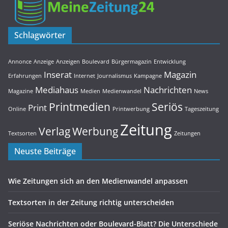
Schlagwörter
Annonce
Anzeige
Anzeigen
Boulevard
Bürgermagazin
Entwicklung
Inserat
Magazin
Erfahrungen
Internet
Journalismus
Kampagne
Mediahaus
Nachrichten
Magazine
Medien
Medienwandel
News
Printmedien
Seriös
Print
Online
Printwerbung
Tageszeitung
Zeitung
Verlag
Werbung
Textsorten
Zeitungen
Neuste Beiträge
Wie Zeitungen sich an den Medienwandel anpassen
Textsorten in der Zeitung richtig unterscheiden
Seriöse Nachrichten oder Boulevard-Blatt? Die Unterschiede